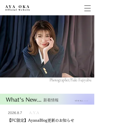
AYA OKA
Official Website
​Photographer/Yuki Fujiyabu
What's New...
新着情報
VEW ALL
2026.8.7
A.Y.A
【FC限定】AyanaBlog更新のお知らせ