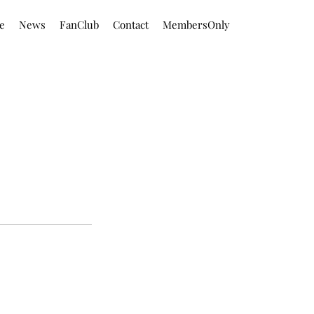
le
News
FanClub
Contact
MembersOnly