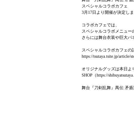
スペシャルコラボカフェ
3月17日より開催が決定し
コラボカフェでは、
スペシャルコラボメニュー
さらには舞台衣装や巨大パ
スペシャルコラボカフェの
https://tsutaya.tsite.jp/article/
オリジナルグッズは本日よりSHIB
SHO
P（
https://shibuyatsutaya
舞台『刀剣乱舞』禺伝 矛