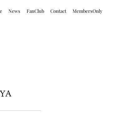
le
News
FanClub
Contact
MembersOnly
YA